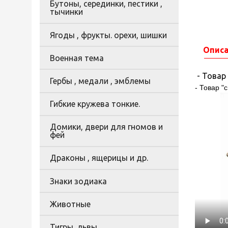
Бутоны, серединки, пестики ,
тычинки
Ягоды , фрукты. орехи, шишки
Опис
Военная тема
- Товар
Гербы , медали , эмблемы
- Товар "
Гибкие кружева тонкие.
Домики, двери для гномов и
фей
Драконы , ящерицы и др.
Знаки зодиака
Животные
Тигры, львы