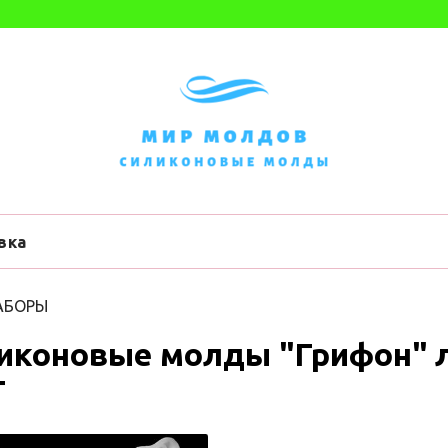
вка
АБОРЫ
иконовые молды "Грифон" л
т