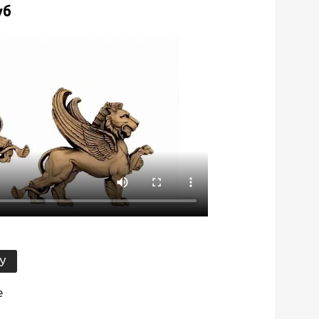
уб
У
е