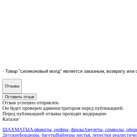
- Товар "силиконовый молд" является заказным, возврату или
Отзывы
Оставить отзыв
Отзыв успешно отправлен.
Он будет проверен администратором перед публикацией.
Перед публикацией отзывы проходят модерацию
Каталог
ШАХМАТЫ
Алфавиты, цифры, фразы
Амулеты, символы, обер
Детские
Бордюры. багеты
Вайнеры листья, лепестки реалистич