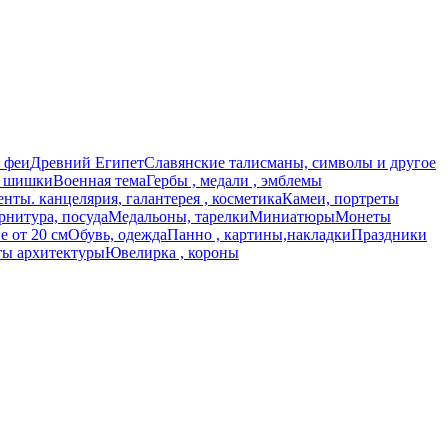
 феи
Древний Египет
Славянские талисманы, символы и другое
, шишки
Военная тема
Гербы , медали , эмблемы
нты. канцелярия, галантерея , косметика
Камеи, портреты
рнитура, посуда
Медальоны, тарелки
Миниатюры
Монеты
 от 20 см
Обувь, одежда
Панно , картины,накладки
Праздники
ы архитектуры
Ювелирка , короны