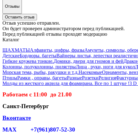
Отзывы
Оставить отзыв
Отзыв успешно отправлен.
Он будет проверен администратором перед публикацией.
Перед публикацией отзывы проходят модерацию
Каталог
ШАХМАТЫ
Алфавиты, цифры, фразы
Амулеты, символы, обер
Детские
Бордюры. багеты
Вайнеры листья, лепестки реалистич
Гибкие кружева тонкие.
Домики, двери для гномов и фей
Дракон
Колонны, полуколонны, пилястры
Лица , руки, ноги для кукол
Л
Морская тема, рыбы, ракушки и т.д.
Насекомые
Орнаменты, вензе
Птицы
Рамки , оправы, багеты
Разные
Розетки
Религия
Фактурные
Молды из жесткого акрила для фоамирана. Все по 1 штуке !
3 D
Работаем с 11:00 до 21.00
Санкт-Петербург
Вконтакте
MAX +7(961)807-52-30