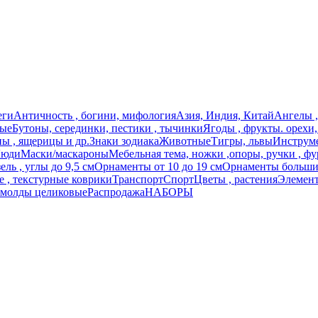
еги
Античность , богини, мифология
Азия, Индия, Китай
Ангелы ,
ные
Бутоны, серединки, пестики , тычинки
Ягоды , фрукты. орехи
ы , ящерицы и др.
Знаки зодиака
Животные
Тигры, львы
Инструме
юди
Маски/маскароны
Мебельная тема, ножки ,опоры, ручки , фу
ль , углы до 9,5 см
Орнаменты от 10 до 19 см
Орнаменты большие
 , текстурные коврики
Транспорт
Спорт
Цветы , растения
Элемент
 молды целиковые
Распродажа
НАБОРЫ